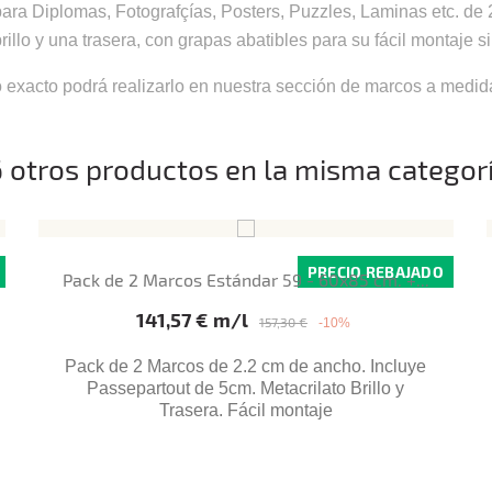
a Diplomas, Fotografçías, Posters, Puzzles, Laminas etc. de 
llo y una trasera, con grapas abatibles para su fácil montaje s
o exacto podrá realizarlo en nuestra sección de marcos a medid
6 otros productos en la misma categorí
PRECIO REBAJADO
Pack de 2 Marcos Estándar 59 - 60x85 cm. +...
Precio base
Precio
141,57 € m/l
157,30 €
-10%
Pack de 2 Marcos de 2.2 cm de ancho. Incluye
Passepartout de 5cm. Metacrilato Brillo y
Trasera. Fácil montaje