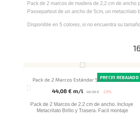
Pack de 2 marcos de madera de 2,2 cm de ancho par
Passepartout de un ancho de 5cm, un metacrilato bri
Disponible en 5 colores, si no encuentra su tamañ
1
PRECIO REBAJADO
Pack de 2 Marcos Estándar 59 - 29.7x42 cm.
Precio base
Precio
44,08 € m/l
48,98 €
-10%
Pack de 2 Marcos de 2.2 cm de ancho. Incluye
Metacrilato Brillo y Trasera. Facil montaje