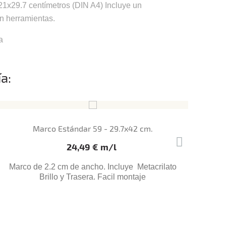
21x29.7 centímetros (DIN A4) Incluye un
in herramientas.
a
a:
Marco Estándar 59 - 29.7x42 cm.
Pac
Precio
24,49 € m/l
Marco de 2.2 cm de ancho. Incluye Metacrilato
Pa
Brillo y Trasera. Facil montaje